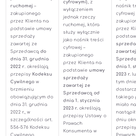
cyfrowymi
), z
ruchomej
–
nośnik t
wyłączeniem
zakupionego
cyfrowej 
jednak rzeczy
przez Klienta na
zakupio
ruchomej, która
podstawie umowy
przez Kl
służy wyłącznie
sprzedaży
podsta
jako nośnik treści
zawartej ze
sprzeda
cyfrowej –
Sprzedawcą
do
zawartej
zakupionego
dnia 31. grudnia
Sprzeda
przez Klienta na
2022 r
. określają
dnia 1. 
podstawie
umowy
przepisy
Kodeksu
2023 r.
lu
sprzedaży
Cywilnego
w
tym dnie
zawartej ze
brzmieniu
dostarc
Sprzedawcą od
obowiązującym do
takiego
dnia 1. stycznia
dnia 31. grudnia
miało na
2023 r.
określają
2022 r., w
nastąpi
przepisy Ustawy o
szczególności art.
dniu okr
Prawach
556-576 Kodeksu
przepis
Konsumenta w
Cywilnego.
Prawach