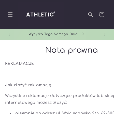
Przejdź
do
treści
Koszyk
Wysyłka Tego Samego Dnia!
Nota prawna
REKLAMACJE
Jak złożyć reklamację
Wszystkie reklamacje dotyczące produktów lub skl
internetowego możesz złożyć:
pisemnie
na adres: ul. Wojciechówka 2/6, 62-80