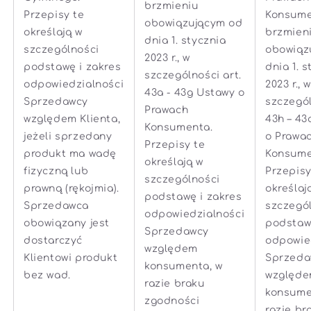
brzmieniu
Przepisy te
Konsume
obowiązującym od
określają w
brzmien
dnia 1. stycznia
szczególności
obowiąz
2023 r., w
podstawę i zakres
dnia 1. 
szczególności art.
odpowiedzialności
2023 r., w
43a - 43g Ustawy o
Sprzedawcy
szczegól
Prawach
względem Klienta,
43h – 43
Konsumenta.
jeżeli sprzedany
o Prawa
Przepisy te
produkt ma wadę
Konsume
określają w
fizyczną lub
Przepisy
szczególności
prawną (rękojmia).
określaj
podstawę i zakres
Sprzedawca
szczegó
odpowiedzialności
obowiązany jest
podstawę
Sprzedawcy
dostarczyć
odpowie
względem
Klientowi produkt
Sprzeda
konsumenta, w
bez wad.
względ
razie braku
konsume
zgodności
razie br