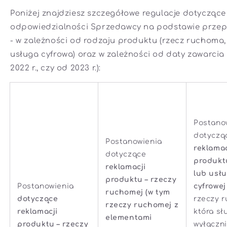
Poniżej znajdziesz szczegółowe regulacje dotyczące
odpowiedzialności Sprzedawcy na podstawie prze
- w zależności od rodzaju produktu (rzecz ruchoma, 
usługa cyfrowa) oraz w zależności od daty zawarci
2022 r., czy od 2023 r.):
Postano
dotyczą
Postanowienia
reklamac
dotyczące
produktu
reklamacji
lub usłu
produktu – rzeczy
Postanowienia
cyfrowej
ruchomej (w tym
dotyczące
rzeczy r
rzeczy ruchomej z
reklamacji
która sł
elementami
produktu – rzeczy
wyłączni